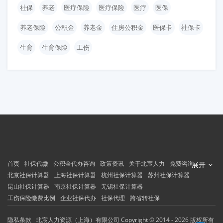
社保
养老
医疗保险
医疗保险
医疗
医保
养老保险
公积金
养老金
住房公积金
医保卡
社保卡
生育
生育保险
工伤
首页
社保代缴
公积金代办咨询
政策资讯
关于北宸人力
免费咨询
展开
北京社保计算器
上海社保计算器
杭州社保计算器
苏州社保计算器
昆山社保计算器
南京社保计算器
无锡社保计算器
工伤保险缴费比例
企业社保代办
社保代理
跨省转社保
隐私条款
北宸人力资源（上海）有限公司
Copyright © 2014 - 2026 版权所有