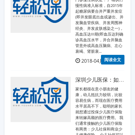
慢性病准入标准，自2015年
起糖尿病要合并严重并发症
(即并发眼底出血或渗出、并
发脑血管疾病、并发周围神
经炎、并发皮肤感染之一)，
高血压达III期(即血压达到确
诊高血压水平，并合并脑血
管意外或高血压脑病、左心
衰竭、肾脏衰...
阅读全文
2018-04月15日
深圳少儿医保：如何正确选择少儿医保
家长都很在意小朋友的健
康，幼儿抵抗力较弱，比较
容易生病，而现在医疗费用
水平居高不下，聪明的家长
就想通过投保少儿医疗保险
来转嫁高额的医疗费用。 我
们通常接触的少儿医疗保险
有两类：少儿社保和商业少
儿健康保险。 少儿社保可以