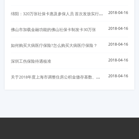
绵
阳：320万张社保卡惠及参保人员 首次发放实行免费
2018-04-16
2018-04-16
佛山市加载金融功能的佛山社保卡制发卡30万张
2018-04-16
如何购买大病医疗保险?怎么购买大病医疗保险？
2018-04-16
深圳工伤保险待遇核准
关
于2018年度上海市调整住房公积金缴存基数、比例以及月缴存额上下限的通知
2018-04-16