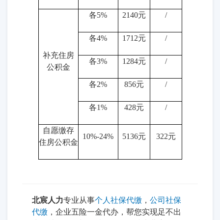
各5%
2140元
/
各4%
1712元
/
补充住房
各3%
1284元
/
公积金
各2%
856元
/
各1%
428元
/
自愿缴存
10%-24%
5136元
322元
住房公积金
北宸人力
专业从事
个人社保代缴
，
公司社保
代缴
，企业五险一金代办，帮您实现足不出