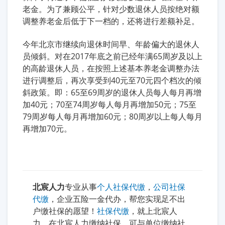
老金。为了兼顾公平，针对少数退休人员按绝对额
调整养老金后低于下一档的，还将进行差额补足。
今年北京市继续向退休时间早、年龄偏大的退休人
员倾斜。对在2017年底之前已经年满65周岁及以上
的高龄退休人员，在按照上述基本养老金调整办法
进行调整后，再次享受到40元至70元四个档次的倾
斜政策。即：65至69周岁的退休人员每人每月再增
加40元；70至74周岁每人每月再增加50元；75至
79周岁每人每月再增加60元；80周岁以上每人每月
再增加70元。
北宸人力
专业从事
个人社保代缴
，
公司社保
代缴
，企业五险一金代办，帮您实现足不出
户缴社保的愿望！
社保代缴
，就上北宸人
力。在北宸人力缴纳社保，可与单位缴纳社