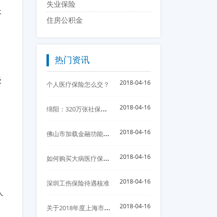
失业保险
本
住房公积金
热门资讯
级
2018-04-16
个人医疗保险怎么交？
绵
阳：320万张社保卡惠及参保人员 首次发放实行免费
2018-04-16
佛
山市加载金融功能的佛山社保卡制发卡30万张
2018-04-16
如
何购买大病医疗保险?怎么购买大病医疗保险？
2018-04-16
2018-04-16
深圳工伤保险待遇核准
人
关
于2018年度上海市调整住房公积金缴存基数、比例以及月缴存额上下限的通知
2018-04-16