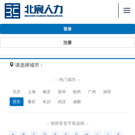
Togg
navi
登录
注册
首页
社保代缴
西安工资计算器
请选择城市：
-- 热门城市 --
北京
上海
南京
苏州
杭州
广州
深圳
西安
重庆
长沙
武汉
成都
-- 按拼音首字母选择 --
A
B
C
D
E
F
G
H
I
J
K