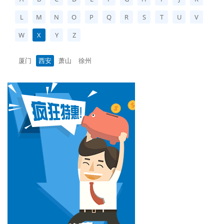
L
M
N
O
P
Q
R
S
T
U
V
W
X
Y
Z
厦门
西安
萧山
徐州